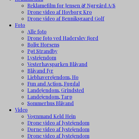
Reklamefilm for Jensen & Nørgård A/S
Drone video af Hovborg Kro
Drone video af Benniksgaard Golf
Foto
Alle foto
Drone foto ved Haderslev fjord
Bolig Horsens
Pøt Strandby
Lystejendom
Vesterhavsparken Blåvand
Blåvand fyr
Liebhaverejendom, Ho
Fun and Action, Fugdal
Landejendom, Grindsted
Landejendom, Tarp
Sommerhus Blåvand
Video
Vognmand Keld Hein
Drone video af lystejendom
Dorne video af lystejendom
Drone video af lystejendom