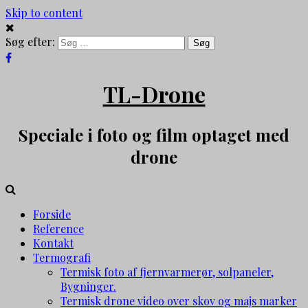
Skip to content
Søg efter:
TL-Drone
Speciale i foto og film optaget med
drone
Forside
Reference
Kontakt
Termografi
Termisk foto af fjernvarmerør, solpaneler,
Bygninger.
Termisk drone video over skov og majs marker