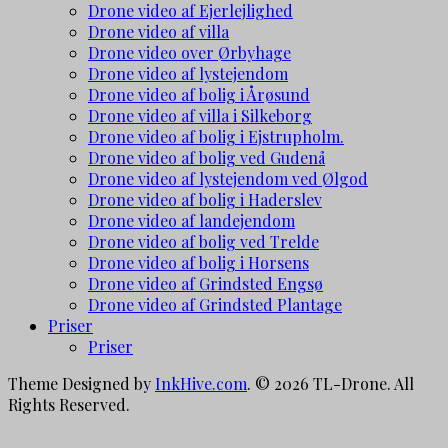
Drone video af Ejerlejlighed
Drone video af villa
Drone video over Ørbyhage
Drone video af lystejendom
Drone video af bolig i Årøsund
Drone video af villa i Silkeborg
Drone video af bolig i Ejstrupholm.
Drone video af bolig ved Gudenå
Drone video af lystejendom ved Ølgod
Drone video af bolig i Haderslev
Drone video af landejendom
Drone video af bolig ved Trelde
Drone video af bolig i Horsens
Drone video af Grindsted Engsø
Drone video af Grindsted Plantage
Priser
Priser
Theme Designed by
InkHive.com
.
© 2026 TL-Drone. All
Rights Reserved.