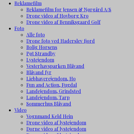
Reklamefilm
Reklamefilm for Jensen & Nørgård A/S
Drone video af Hovborg Kro
Drone video af Benniksgaard Golf
Foto
Alle foto
Drone foto ved Haderslev fjord
Bolig Horsens
Pøt Strandby
Lystejendom
Vesterhavsparken Blåvand
Blåvand fyr
Liebhaverejendom, Ho
Fun and Action, Fugdal
Landejendom, Grindsted
Landejendom, Tarp
Sommerhus Blåvand
Video
Vognmand Keld Hein
Drone video af lystejendom
Dorne video af lystejendom