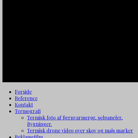
Forside
Reference
Kontakt
Termografi
Termisk foto af fjernvarmerør, solpaneler,
Bygninger.
Termisk drone video over skov og majs marker
Reklamefilm