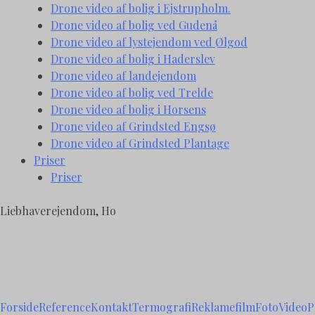
Drone video af bolig i Ejstrupholm.
Drone video af bolig ved Gudenå
Drone video af lystejendom ved Ølgod
Drone video af bolig i Haderslev
Drone video af landejendom
Drone video af bolig ved Trelde
Drone video af bolig i Horsens
Drone video af Grindsted Engsø
Drone video af Grindsted Plantage
Priser
Priser
Liebhaverejendom, Ho
Forside
Reference
Kontakt
Termografi
Reklamefilm
Foto
Video
P