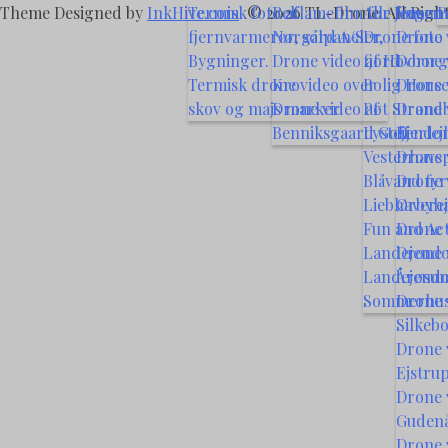
Theme Designed by
InkHive.com
Termisk foto af
.
© 2026 TL-Drone. All Right
Reklamefilm for Jensen
Alle foto
Vognma
P
fjernvarmerør, solpaneler,
Nørgård A/S
Drone foto
Drone 
Bygninger.
Drone video af Hovborg
fjord
Dorne 
Termisk drone video over
Kro
Bolig Hors
Drone 
skov og majs marker
Drone video af
Pøt Strand
Drone 
Benniksgaard Golf
Lystejendo
Ejerlej
Vesterhavs
Drone v
Blåvand fyr
Drone 
Liebhavere
Ørbyh
Fun and Act
Drone 
Landejendo
Drone v
Landejend
Årøsu
Sommerhus
Drone v
Silkeb
Drone v
Ejstru
Drone v
Guden
Drone 