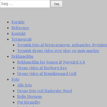
Skip
Søg
to
efter:
content
Forside
Reference
Kontakt
Termografi
Termisk foto af fjernvarmerør, solpaneler, Bygning
Termisk drone video over skov og majs marker
Reklamefilm
Reklamefilm for Jensen & Nørgård A/S
Drone video af Hovborg Kro
Drone video af Benniksgaard Golf
Foto
Alle foto
Drone foto ved Haderslev fjord
Bolig Horsens
Pøt Strandby