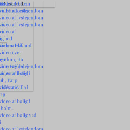
s Reserved.
 &
nd Keld Hein
riser
 ved Haderslev
video af lystejendom
video af lystejendom
ens
video af lystejendom
by
video af
m
lighed
parken Blåvand
ideo af villa
video over
jendom, Ho
age
ion, Fugdal
video af lystejendom
m, Grindsted
ideo af bolig i
om, Tarp
nd
 Blåvand
ideo af villa i
org
ideo af bolig i
pholm.
ideo af bolig ved
å
video af lystejendom