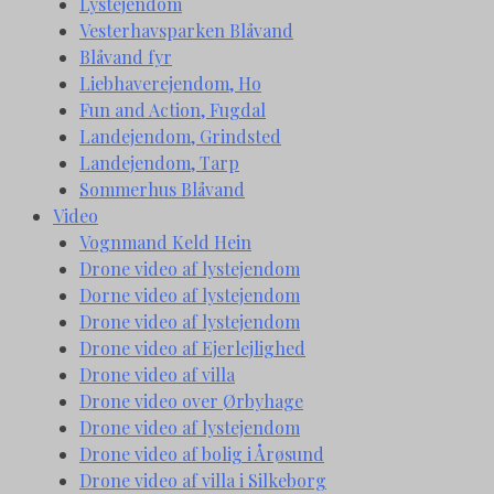
Lystejendom
Vesterhavsparken Blåvand
Blåvand fyr
Liebhaverejendom, Ho
Fun and Action, Fugdal
Landejendom, Grindsted
Landejendom, Tarp
Sommerhus Blåvand
Video
Vognmand Keld Hein
Drone video af lystejendom
Dorne video af lystejendom
Drone video af lystejendom
Drone video af Ejerlejlighed
Drone video af villa
Drone video over Ørbyhage
Drone video af lystejendom
Drone video af bolig i Årøsund
Drone video af villa i Silkeborg