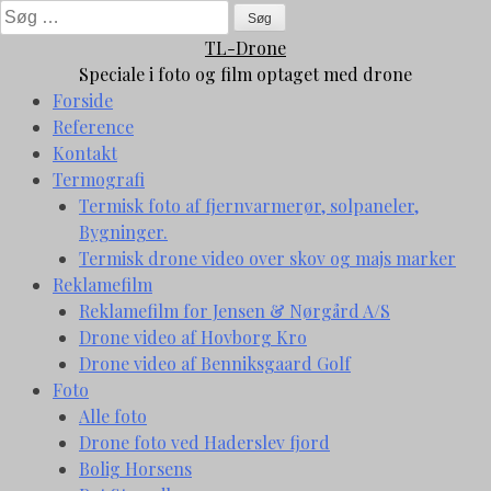
Skip
Søg
to
efter:
TL-Drone
content
Speciale i foto og film optaget med drone
Forside
Reference
Kontakt
Termografi
Termisk foto af fjernvarmerør, solpaneler,
Bygninger.
Termisk drone video over skov og majs marker
Reklamefilm
Reklamefilm for Jensen & Nørgård A/S
Drone video af Hovborg Kro
Drone video af Benniksgaard Golf
Foto
Alle foto
Drone foto ved Haderslev fjord
Bolig Horsens