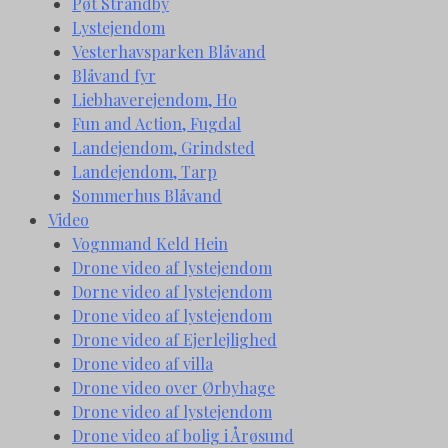
Pøt Strandby
Lystejendom
Vesterhavsparken Blåvand
Blåvand fyr
Liebhaverejendom, Ho
Fun and Action, Fugdal
Landejendom, Grindsted
Landejendom, Tarp
Sommerhus Blåvand
Video
Vognmand Keld Hein
Drone video af lystejendom
Dorne video af lystejendom
Drone video af lystejendom
Drone video af Ejerlejlighed
Drone video af villa
Drone video over Ørbyhage
Drone video af lystejendom
Drone video af bolig i Årøsund