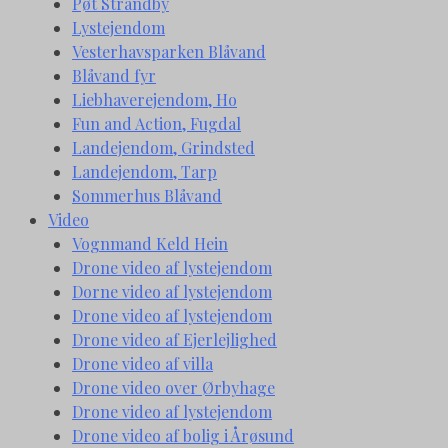
Pøt Strandby
Lystejendom
Vesterhavsparken Blåvand
Blåvand fyr
Liebhaverejendom, Ho
Fun and Action, Fugdal
Landejendom, Grindsted
Landejendom, Tarp
Sommerhus Blåvand
Video
Vognmand Keld Hein
Drone video af lystejendom
Dorne video af lystejendom
Drone video af lystejendom
Drone video af Ejerlejlighed
Drone video af villa
Drone video over Ørbyhage
Drone video af lystejendom
Drone video af bolig i Årøsund