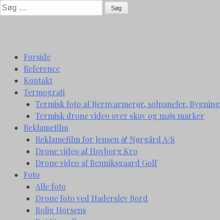
Skip
Søg
to
efter:
content
Forside
Reference
Kontakt
Termografi
Termisk foto af fjernvarmerør, solpaneler, Bygning
Termisk drone video over skov og majs marker
Reklamefilm
Reklamefilm for Jensen & Nørgård A/S
Drone video af Hovborg Kro
Drone video af Benniksgaard Golf
Foto
Alle foto
Drone foto ved Haderslev fjord
Bolig Horsens