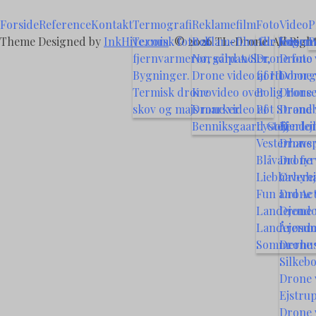
Forside
Reference
Kontakt
Termografi
Reklamefilm
Foto
Video
P
Theme Designed by
InkHive.com
Termisk foto af
.
© 2026 TL-Drone. All Right
Reklamefilm for Jensen
Alle foto
Vognma
P
fjernvarmerør, solpaneler,
Nørgård A/S
Drone foto
Drone 
Bygninger.
Drone video af Hovborg
fjord
Dorne 
Termisk drone video over
Kro
Bolig Hors
Drone 
skov og majs marker
Drone video af
Pøt Strand
Drone 
Benniksgaard Golf
Lystejendo
Ejerlej
Vesterhavs
Drone v
Blåvand fyr
Drone 
Liebhavere
Ørbyh
Fun and Act
Drone 
Landejendo
Drone v
Landejend
Årøsu
Sommerhus
Drone v
Silkeb
Drone v
Ejstru
Drone v