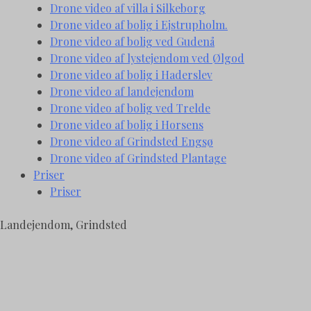
Drone video af villa i Silkeborg
Drone video af bolig i Ejstrupholm.
Drone video af bolig ved Gudenå
Drone video af lystejendom ved Ølgod
Drone video af bolig i Haderslev
Drone video af landejendom
Drone video af bolig ved Trelde
Drone video af bolig i Horsens
Drone video af Grindsted Engsø
Drone video af Grindsted Plantage
Priser
Priser
Landejendom, Grindsted