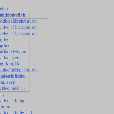
riser
s Reserved.
 &
nd Keld Hein
riser
 ved Haderslev
video af lystejendom
video af lystejendom
ens
video af lystejendom
by
video af
m
lighed
parken Blåvand
ideo af villa
video over
jendom, Ho
age
ion, Fugdal
video af lystejendom
m, Grindsted
ideo af bolig i
om, Tarp
nd
 Blåvand
ideo af villa i
org
ideo af bolig i
pholm.
ideo af bolig ved