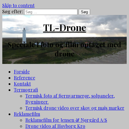
Skip to content
Søg efter:
TL-Drone
Speciale i foto og film optaget med
drone
Forside
Reference
Kontakt
Termografi
Termisk foto af fjernvarmerør, solpaneler,
Bygninger.
Termisk drone video over skov og majs marker
Reklamefilm
Reklamefilm for Jensen & Nørgård A/S
Drone video af Hovborg Kro