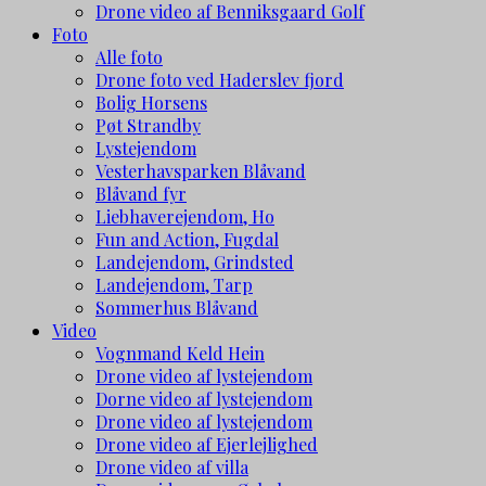
Drone video af Benniksgaard Golf
Foto
Alle foto
Drone foto ved Haderslev fjord
Bolig Horsens
Pøt Strandby
Lystejendom
Vesterhavsparken Blåvand
Blåvand fyr
Liebhaverejendom, Ho
Fun and Action, Fugdal
Landejendom, Grindsted
Landejendom, Tarp
Sommerhus Blåvand
Video
Vognmand Keld Hein
Drone video af lystejendom
Dorne video af lystejendom
Drone video af lystejendom
Drone video af Ejerlejlighed
Drone video af villa