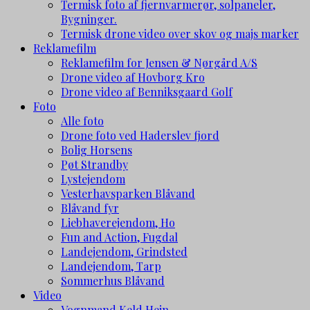
Termisk foto af fjernvarmerør, solpaneler,
Bygninger.
Termisk drone video over skov og majs marker
Reklamefilm
Reklamefilm for Jensen & Nørgård A/S
Drone video af Hovborg Kro
Drone video af Benniksgaard Golf
Foto
Alle foto
Drone foto ved Haderslev fjord
Bolig Horsens
Pøt Strandby
Lystejendom
Vesterhavsparken Blåvand
Blåvand fyr
Liebhaverejendom, Ho
Fun and Action, Fugdal
Landejendom, Grindsted
Landejendom, Tarp
Sommerhus Blåvand
Video
Vognmand Keld Hein